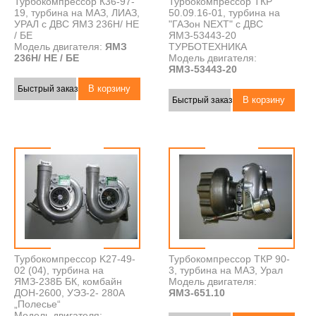
Турбокомпрессор К36-97-
Турбокомпрессор ТКР
19, турбина на МАЗ, ЛИАЗ,
50.09.16-01, турбина на
УРАЛ с ДВС ЯМЗ 236H/ HE
"ГАЗон NEXT" с ДВС
/ БЕ
ЯМЗ-53443-20
Модель двигателя:
ЯМЗ
ТУРБОТЕХНИКА
236H/ HE / БЕ
Модель двигателя:
ЯМЗ-53443-20
Быстрый заказ
Быстрый заказ
Турбокомпрессор K27-49-
Турбокомпрессор ТКР 90-
02 (04), турбина на
3, турбина на МАЗ, Урал
ЯМЗ-238Б БК, комбайн
Модель двигателя:
ДОН-2600, УЭЗ-2- 280А
ЯМЗ-651.10
„Полесье“
Модель двигателя: