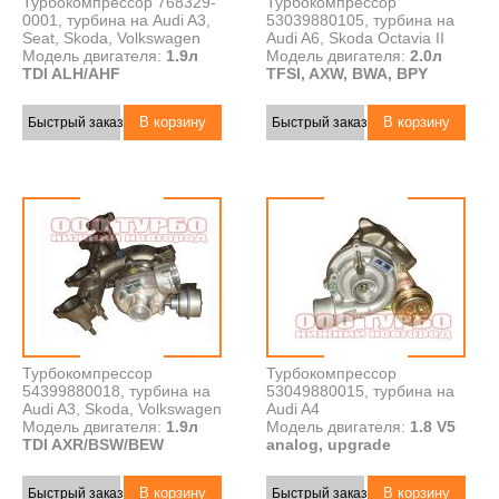
Турбокомпрессор 768329-
Турбокомпрессор
0001, турбина на Audi A3,
53039880105, турбина на
Seat, Skoda, Volkswagen
Audi A6, Skoda Octavia II
Модель двигателя:
1.9л
Модель двигателя:
2.0л
TDI ALH/AHF
TFSI, AXW, BWA, BPY
Быстрый заказ
Быстрый заказ
Турбокомпрессор
Турбокомпрессор
54399880018, турбина на
53049880015, турбина на
Audi A3, Skoda, Volkswagen
Audi A4
Модель двигателя:
1.9л
Модель двигателя:
1.8 V5
TDI AXR/BSW/BEW
analog, upgrade
Быстрый заказ
Быстрый заказ