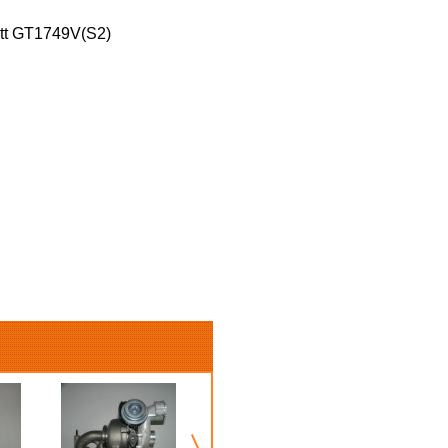
tt GT1749V(S2)
Турбина
БелАЗ-75485,
75486, 75487,