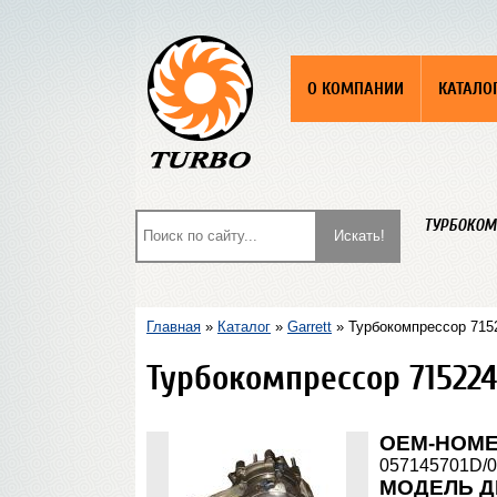
О КОМПАНИИ
КАТАЛО
ТУРБОКОМ
Главная
»
Каталог
»
Garrett
» Турбокомпрессор 7152
Турбокомпрессор 715224
OEM-НОМ
057145701D/
МОДЕЛЬ Д