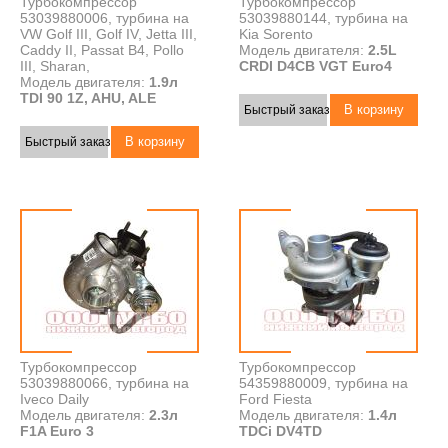
Турбокомпрессор
Турбокомпрессор
53039880006, турбина на
53039880144, турбина на
VW Golf III, Golf IV, Jetta III,
Kia Sorento
Caddy II, Passat B4, Pollo
Модель двигателя:
2.5L
III, Sharan,
CRDI D4CB VGT Euro4
Модель двигателя:
1.9л
TDI 90 1Z, AHU, ALE
Быстрый заказ
Быстрый заказ
Турбокомпрессор
Турбокомпрессор
53039880066, турбина на
54359880009, турбина на
Iveco Daily
Ford Fiesta
Модель двигателя:
2.3л
Модель двигателя:
1.4л
F1A Euro 3
TDCi DV4TD