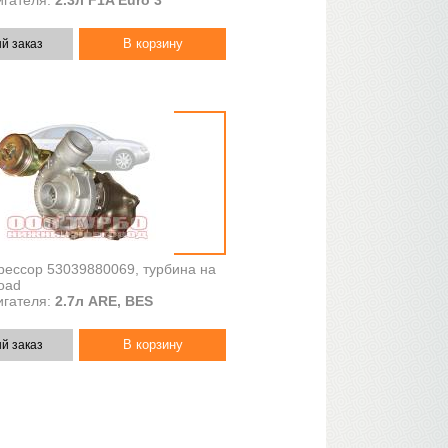
гателя:
2.3л F1A Euro 3
й заказ
рессор 53039880069, турбина на
road
гателя:
2.7л ARE, BES
й заказ