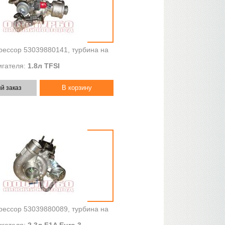
рессор 53039880141, турбина на
гателя:
1.8л TFSI
й заказ
рессор 53039880089, турбина на