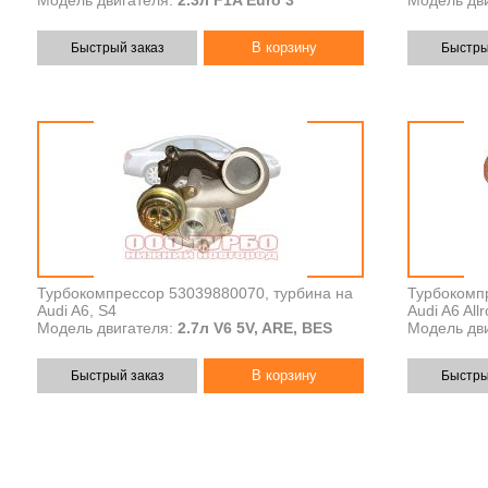
Модель двигателя:
2.3л F1A Euro 3
Модель дви
Быстрый заказ
Быстры
Турбокомпрессор 53039880070, турбина на
Турбокомп
Audi A6, S4
Audi A6 All
Модель двигателя:
2.7л V6 5V, ARE, BES
Модель дви
Быстрый заказ
Быстры