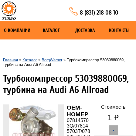
8 (831) 218 08 10
О КОМПАНИИ
КАТАЛОГ
ДОСТАВКА
КОНТАКТЫ
Главная
»
Каталог
»
BorgWarner
» Турбокомпрессор 53039880069,
турбина на Audi A6 Allroad
Турбокомпрессор 53039880069,
турбина на Audi A6 Allroad
OEM-
Стоимость
НОМЕР
1
q
07814570
3Q/07814
-
5703T/078