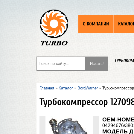
О КОМПАНИИ
КАТАЛО
ТУРБОКОМ
Главная
»
Каталог
»
BorgWarner
» Турбокомпрессор 1
Турбокомпрессор 1270988
OEM-НОМ
04294676/380
МОДЕЛЬ Д