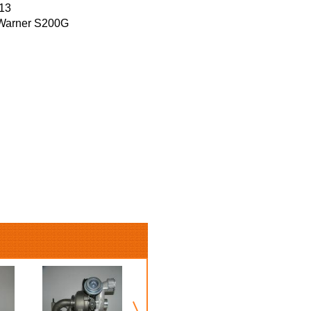
13
Warner S200G
Турбина
БелАЗ-75485,
75486, 75487,