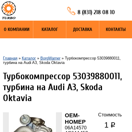
8 (831) 218 08 10
О КОМПАНИИ
КАТАЛОГ
ДОСТАВКА
КОНТАКТЫ
Главная
»
Каталог
»
BorgWarner
» Турбокомпрессор 53039880011,
турбина на Audi A3, Skoda Oktavia
Турбокомпрессор 53039880011,
турбина на Audi A3, Skoda
Oktavia
OEM-
Стоимость
НОМЕР
1
q
06A14570