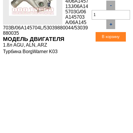
4/06A1457
-
13J/06A14
5703G/06
A145703
A/06A145
+
703B/06A145704L/53039880044/53039
880035
МОДЕЛЬ ДВИГАТЕЛЯ
1.8л AGU, ALN, ARZ
Турбина BorgWarner K03