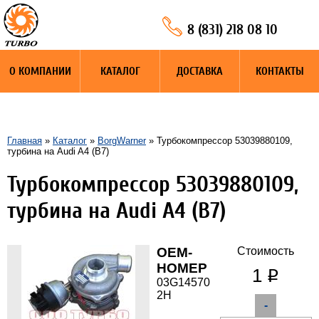
8 (831) 218 08 10
О КОМПАНИИ
КАТАЛОГ
ДОСТАВКА
КОНТАКТЫ
Главная
»
Каталог
»
BorgWarner
» Турбокомпрессор 53039880109,
турбина на Audi A4 (B7)
Турбокомпрессор 53039880109,
турбина на Audi A4 (B7)
OEM-
Стоимость
НОМЕР
1
q
03G14570
2H
-