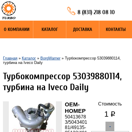
8 (831) 218 08 10
О КОМПАНИИ
КАТАЛОГ
ДОСТАВКА
КОНТАКТЫ
Главная
»
Каталог
»
BorgWarner
» Турбокомпрессор 53039880114,
турбина на Iveco Daily
Турбокомпрессор 53039880114,
турбина на Iveco Daily
OEM-
Стоимость
НОМЕР
1
q
50413678
3/5043401
-
81/49135-