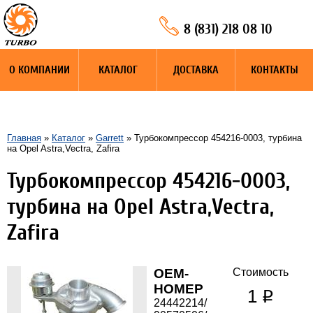
8 (831) 218 08 10
О КОМПАНИИ
КАТАЛОГ
ДОСТАВКА
КОНТАКТЫ
Главная
»
Каталог
»
Garrett
» Турбокомпрессор 454216-0003, турбина
на Opel Astra,Vectra, Zafira
Турбокомпрессор 454216-0003,
турбина на Opel Astra,Vectra,
Zafira
OEM-
Стоимость
НОМЕР
1
q
24442214/